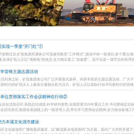
1
2
3
团实现一季度“开门红”①
节假期过后,矿投集团所属各公司迅速切换至“工作模式”,接连中标一批项目,多个重点项
;全体矿投人正以“满格电”的状态,全力跑出复工“加速度”。这不仅是一场节后的有序回
展学雷锋主题志愿活动
纪念日到来之际，矿投集团各公司广泛开展形式多样、内容丰富的主题志愿活动，广大
在新时代的矿投沃土上焕发出蓬勃生机与活力。矿投人正以实际行动书写新时代的雷锋
各单位贯彻落实工作会议精神在行动②
工作会议在沈阳召开,系统总结成绩,科学研判形势,全面部署2026年重点工作,号召要锚定
会议结束后,集团各条战线上的一线管理人员,带头学习贯彻会议精神,全力推动各项工作
助力本溪文化强市建设
山区文化旅游和广播电视局邀请，以“解读家乡地质密码”为主题，面向广大市民开展