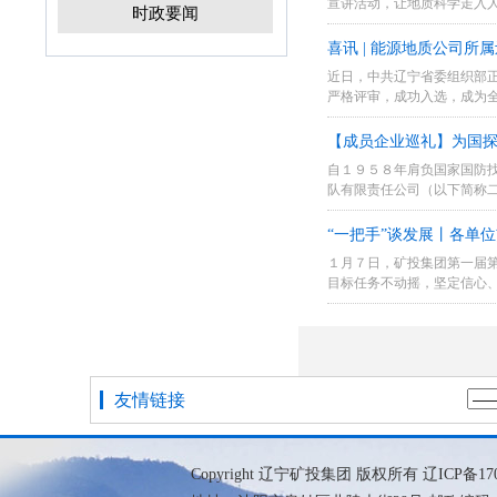
宣讲活动，让地质科学走入
时政要闻
科普传播责任，助...
喜讯 | 能源地质公司所
近日，中共辽宁省委组织部正
严格评审，成功入选，成为
公司是一支具有...
【成员企业巡礼】为国探
自１９５８年肩负国家国防找
队有限责任公司（以下简称
传统的国有专业地...
“一把手”谈发展丨各单
１月７日，矿投集团第一届
目标任务不动摇，坚定信心
动，认真贯彻落实会...
友情链接
Copyright 辽宁矿投集团 版权所有
辽ICP备17