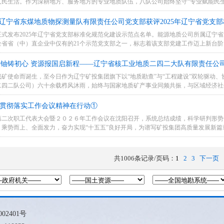
人民生活。作为深耕地方、服务地方的专业地质队伍，八队公司始终坚守“专业赋能民
属辽宁省东煤地质物探测量队有限责任公司党支部获评2025年辽宁省党支部标
式发布2025年辽宁省党支部标准化规范化建设示范点名单。能源地质公司所属辽宁
全省省（中）直企业中仅有的21个示范党支部之一，标志着该支部党建工作迈上新台
铀铸初心 资源报国启新程——辽宁省核工业地质二四二大队有限责任公
矿使命而诞生，至今日作为辽宁矿投集团旗下以“地质勘查”与“工程建设”双轮驱动
二四二队公司）六十余载栉风沐雨，始终与国家地质矿产事业同频共振，与区域经济社
位贯彻落实工作会议精神在行动①
第二次职工代表大会暨２０２６年工作会议在沈阳召开，系统总结成绩，科学研判形势
、乘势而上、全面发力，奋力实现“十五五”良好开局，为谱写矿投集团高质量发展新
共1006条记录/页码：
1
2
3
下一页
002401号