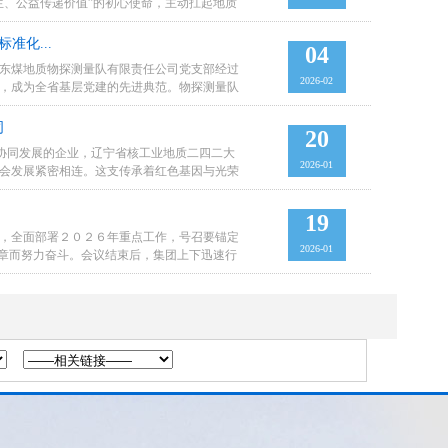
生、公益传递价值”的初心使命，主动扛起地质
准化...
04
省东煤地质物探测量队有限责任公司党支部经过
2026-02
阶，成为全省基层党建的先进典范。物探测量队
司
20
、协同发展的企业，辽宁省核工业地质二四二大
2026-01
会发展紧密相连。这支传承着红色基因与光荣
19
，全面部署２０２６年重点工作，号召要锚定
2026-01
篇章而努力奋斗。会议结束后，集团上下迅速行