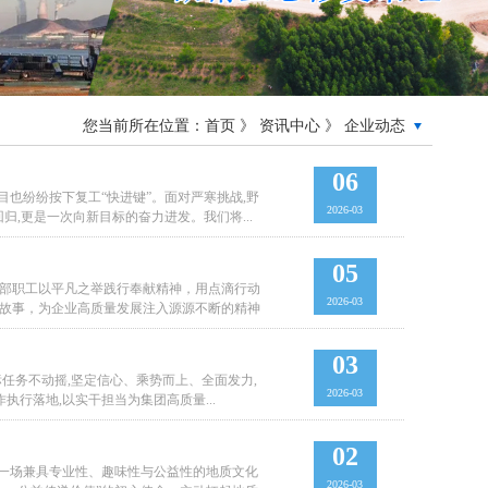
您当前所在位置：首页 》
资讯中心
》
企业动态
06
目也纷纷按下复工“快进键”。面对严寒挑战,野
2026-03
归,更是一次向新目标的奋力进发。我们将...
05
干部职工以平凡之举践行奉献精神，用点滴行动
2026-03
故事，为企业高质量发展注入源源不断的精神
03
目标任务不动摇,坚定信心、乘势而上、全面发力,
2026-03
执行落地,以实干担当为集团高质量...
02
了一场兼具专业性、趣味性与公益性的地质文化
2026-03