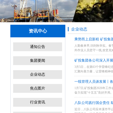
企业动态
资讯中心
乘势而上启新程 矿投集
人勤春来早,功到秋华实。春
通知公告
外作业人员坚守一线,攻坚克难
集团要闻
矿投集团各公司深入开
3月5日，在第63个学雷锋
汇聚向善力量，让雷锋精神
企业动态
动力。光影铸魂：...
一线管理人员谈发展丨
焦点图片
1月7日,矿投集团2026年
奋力实现“十五五”良好开局。
行业资讯
八队公司践行国企责任 
近日，八队公司应本溪市平