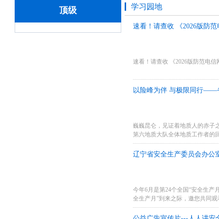
学习园地
顶级
速看！请查收 《2026版防
速看！请查收 《2026版防范电信
以险峰为伴 与极限同行—
巍巍昆仑，见证着地质人的赤子
第六地质大队全体地质工作者的
家在找矿突破战略行动中发挥更
地质找矿的主力军，...
辽宁省安全生产委员会办公室
今年6月是第24个全国“安全生产
全生产月”到来之际，邀您共同观
月”活动主题宣传片 高清下载百度网盘链接：链
公益广告宣传片---人人讲安