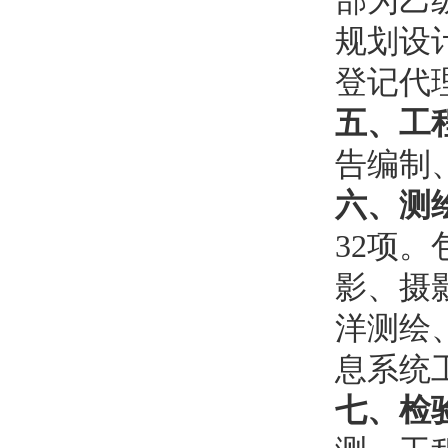
部为乙
规划设
登记代理
五、工
告编制
六、测
32项
影、摄
洋测绘
息系统
七、检