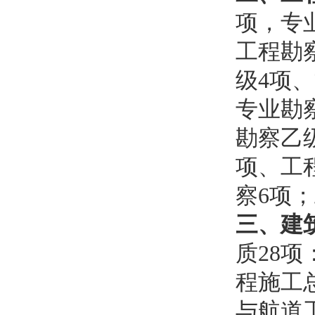
项，专
工程勘
级4项
专业勘
勘察乙
项、工
察6项
三、建
质28
程施工
与航道