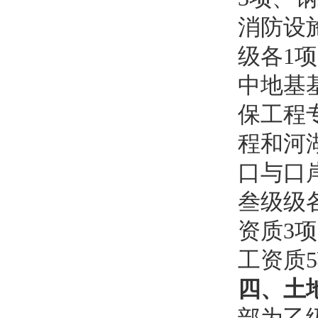
消防设
级各1
中地基
保工程
程和河
口与口
叁级级
资质3
工资质
四、土