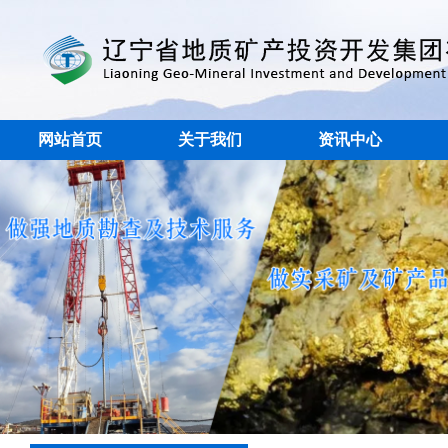
网站首页
关于我们
资讯中心