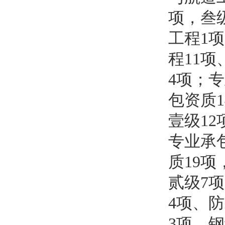
项，叁
工程1
程11
4项；
包资质
壹级1
专业承
质19
贰级7
4项、
3项、